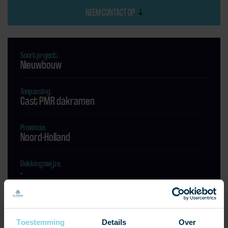
NEEM CONTACT OP
Soort project:
Nieuwbouw
Toepassing:
Cast PMR dakramen
Provincie:
Noord-Holland
Dekkingswijze:
-
Leisteen:
-
Toestemming
Details
Over