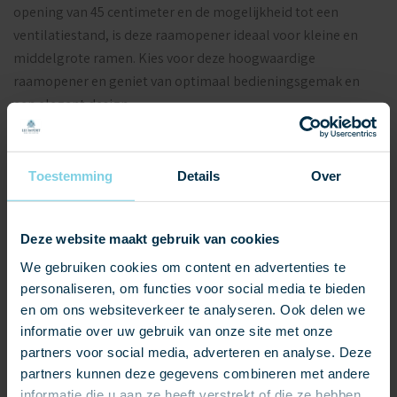
opening van 45 centimeter en de mogelijkheid tot een
ventilatiestand, is deze raamopener ideaal voor kleine en
middelgrote ramen. Kies voor deze hoogwaardige
raamopener en geniet van optimaal bedieningsgemak en
een elegant design.
Toestemming
Details
Over
Deze website maakt gebruik van cookies
We gebruiken cookies om content en advertenties te
personaliseren, om functies voor social media te bieden
en om ons websiteverkeer te analyseren. Ook delen we
OFFERTE AANVRAGEN
informatie over uw gebruik van onze site met onze
partners voor social media, adverteren en analyse. Deze
partners kunnen deze gegevens combineren met andere
SAMPLES AANVRAGEN
informatie die u aan ze heeft verstrekt of die ze hebben