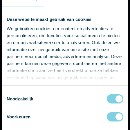
+31 475 436439
Vandaag zijn wij gesloten
Deze website maakt gebruik van cookies
info@castpmr.nl
We gebruiken cookies om content en advertenties te
Dagelijks bereikbaar via e-mail
personaliseren, om functies voor social media te bieden
en om ons websiteverkeer te analyseren. Ook delen we
informatie over uw gebruik van onze site met onze
partners voor social media, adverteren en analyse. Deze
Naam
*
partners kunnen deze gegevens combineren met andere
informatie die u aan ze heeft verstrekt of die ze hebben
Telefoonnummer
verzameld op basis van uw gebruik van hun services.
Toestemmingsselectie
E-
mailadres
*
Noodzakelijk
Bericht
Voorkeuren