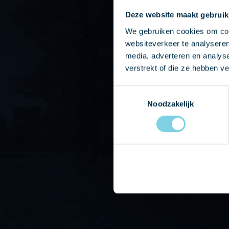
Heeft u vragen of wilt u g
Deze website maakt gebruik
onze showroom? Neem dan 
We gebruiken cookies om cont
ons op of stuur ons een e-m
websiteverkeer te analyseren
media, adverteren en analys
spoedig mogelijk contact m
verstrekt of die ze hebben v
Toestemmingsselectie
+31 475 43643
Noodzakelijk
Bereikbaar van 08:30 tot 17:00 uur
info@castpmr.
Dagelijks bereikbaar via e-mail