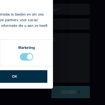
Telefoonnummer
 media te bieden en om ons
ze partners voor social
E-
mailadres
*
nformatie die u aan ze heeft
Bericht
Marketing
OK
VERZENDEN