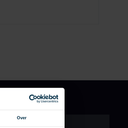
Naam
*
Over