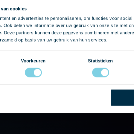
raag eens langskomen in
 van cookies
telefonisch contact met
ent en advertenties te personaliseren, om functies voor social
ail bericht en wij nemen zo
. Ook delen we informatie over uw gebruik van onze site met on
e. Deze partners kunnen deze gegevens combineren met andere i
et u op!
erzameld op basis van uw gebruik van hun services.
9
Voorkeuren
Statistieken
nl