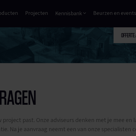
oducten
Projecten
Beurzen en event
Kennisbank
OFFERTE
VRAGEN
 project past. Onze adviseurs denken met je mee en 
tie. Na je aanvraag neemt een van onze specialisten 