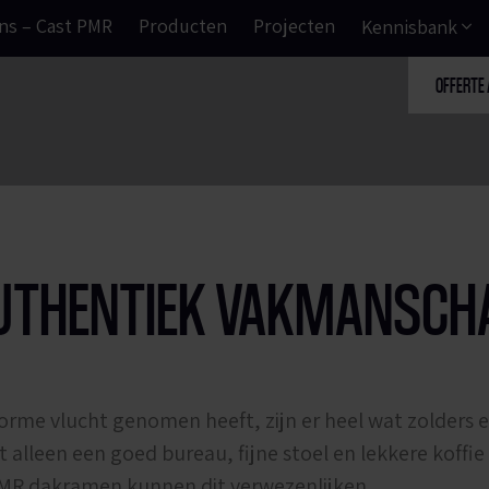
ns – Cast PMR
Producten
Projecten
Kennisbank
OFFERTE
AUTHENTIEK VAKMANSCH
orme vlucht genomen heeft, zijn er heel wat zolders
iet alleen een goed bureau, fijne stoel en lekkere koffi
 PMR dakramen kunnen dit verwezenlijken.