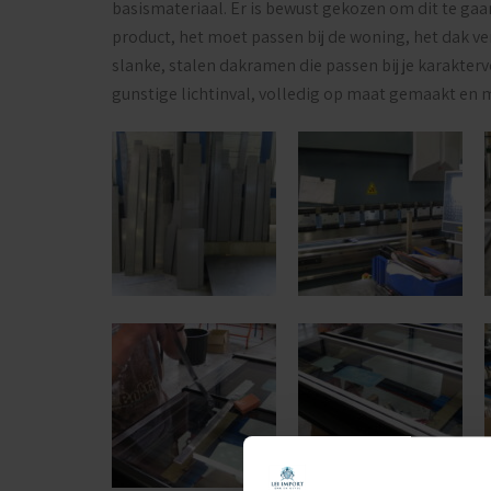
basismateriaal. Er is bewust gekozen om dit te gaa
product, het moet passen bij de woning, het dak ve
slanke, stalen dakramen die passen bij je karakter
gunstige lichtinval, volledig op maat gemaakt en m