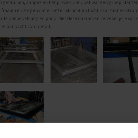
n gebruiken, aangezien het precies dat doet wat een groep klanten 
rfraaien en zorgen dat er letterlijk licht en lucht naar binnen st
volle dakbedekking en pand. Met deze dakramen verzeker je je van
et aandacht voor detail.