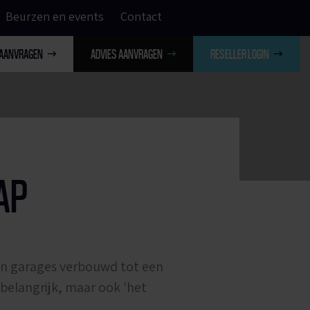
Beurzen en events
Contact
 AANVRAGEN
ADVIES AANVRAGEN
RESELLER LOGIN
AP
 en garages verbouwd tot een
e belangrijk, maar ook 'het