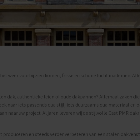
het weer voorbij zien komen, frisse en schone lucht inademen. A
ieten dak, authentieke leien of oude dakpannen? Allemaal zaken die 
k naar iets passends qua stijl, iets duurzaams qua materiaal en o
an naar uw project. Al jaren leveren wij de stijlvolle Cast PMR d
et produceren en steeds verder verbeteren van een stalen dakvenster