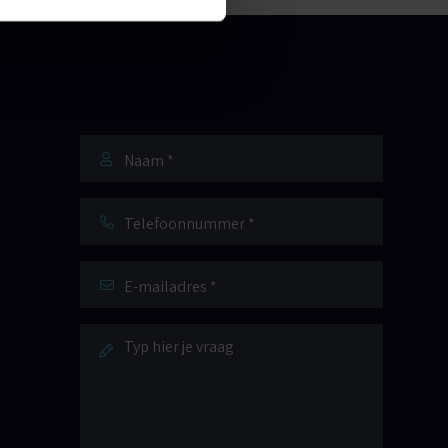
Naam
*
Telefoonnummer
E-
mailadres
*
Bericht