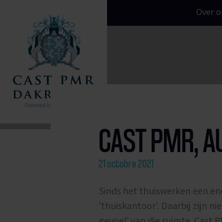
Over o
CAST PMR, 
21 octobre 2021
Sinds het thuiswerken een en
'thuiskantoor'. Daarbij zijn n
gevoel' van die ruimte. Cast