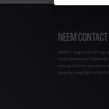
NEEM CONTACT
Heeft u vragen of wilt u g
onze showroom? Neem dan 
ons op of stuur ons een e-m
spoedig mogelijk contact m