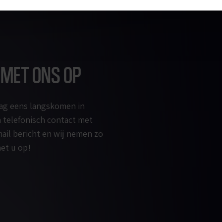
 MET ONS OP
raag eens langskomen in
telefonisch contact met
ail bericht en wij nemen zo
et u op!