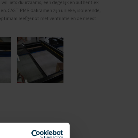
wil: iets duurzaams, een degelijk en authentiek
romen. CAST PMR dakramen zijn unieke, isolerende,
 optimaal leefgenot met ventilatie en de meest