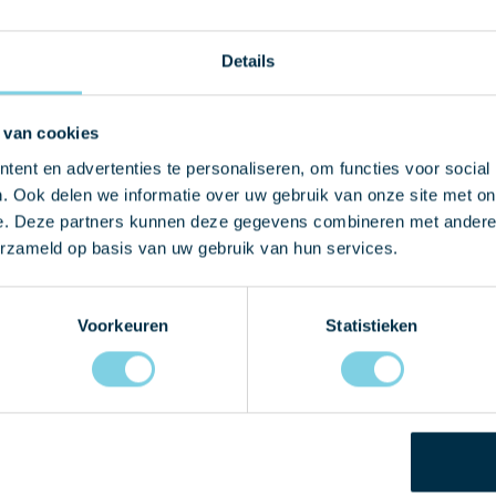
Details
ek in Frankrijk en ter plekke laten zien wat voor authentiek hand
 schets van het productieproces. U zult begrijpen dat dit geen voll
ruwe materiaal (staalplaten) binnen die men vervolgens snijdt, zet 
 van cookies
n klaar om van dubbel, HR++ glas te voorzien. Ook dit wordt met 
ent en advertenties te personaliseren, om functies voor social
 niet alleen zorgt voor een nette afwerking aan de binnenzijde,
. Ook delen we informatie over uw gebruik van onze site met on
kkenen, vindt er een continu proces van kwaliteitscontrole plaats. 
e. Deze partners kunnen deze gegevens combineren met andere i
erbij aan een ander type glas, andere RAL-kleur of het verplaatsen 
erzameld op basis van uw gebruik van hun services.
n voor een aanpassing aan het Cast PMR dakraam?
Bel of mail
ons om
Voorkeuren
Statistieken